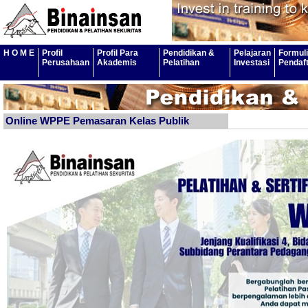
H O M E
Profil
Profil Para
Pendidikan &
Pelajaran
Formuli
Perusahaan
Akademis
Pelatihan
Investasi
Pendaf
Online WPPE Pemasaran Kelas Publik